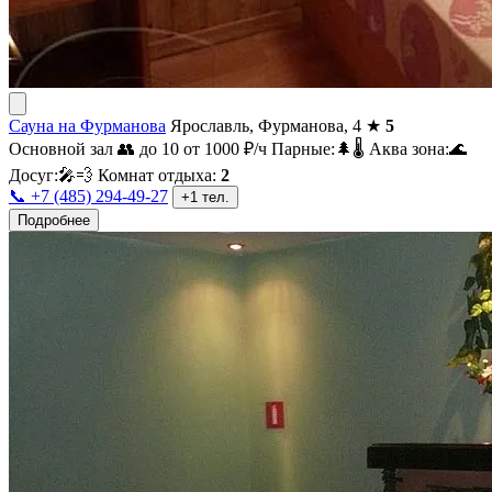
Сауна на Фурманова
Ярославль, Фурманова, 4
★
5
Основной зал
👥 до 10
от 1000
₽/ч
Парные:
🌲
🌡️
Аква зона:
🌊
Досуг:
🎤
💨
Комнат отдыха:
2
📞 +7 (485) 294-49-27
+1 тел.
Подробнее