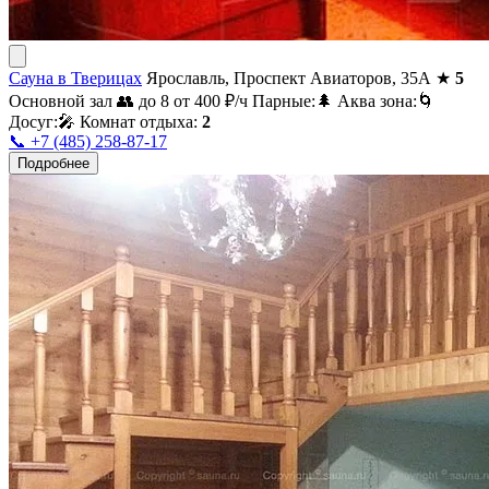
Сауна в Тверицах
Ярославль, Проспект Авиаторов, 35А
★
5
Основной зал
👥 до 8
от 400
₽/ч
Парные:
🌲
Аква зона:
🌀
Досуг:
🎤
Комнат отдыха:
2
📞 +7 (485) 258-87-17
Подробнее