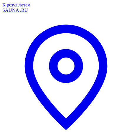
К результатам
SAUNA
.RU