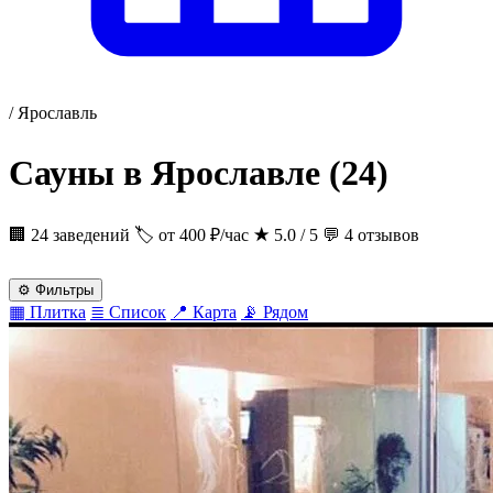
/
Ярославль
Сауны в Ярославле
(24)
🏢 24 заведений
🏷 от 400 ₽/час
★
5.0 / 5
💬 4 отзывов
⚙
Фильтры
▦
Плитка
≣
Список
📍
Карта
📡
Рядом