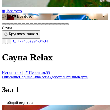
▦ Все фото
1 / 17
📷 Все фото
Сауна
🕐
Круглосуточно
▾
📞 +7 (485) 294-34-34
Сауна Relax
Нет оценок
|
📍 Песочная,55
Описание
Парные
Аква зона
Удобства
Отзывы
Карта
Зал 1
— общий вид зала