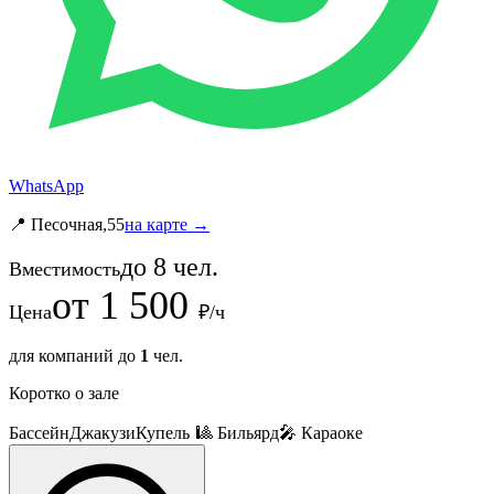
WhatsApp
📍 Песочная,55
на карте →
до
8
чел.
Вместимость
от
1 500
Цена
₽/ч
для компаний до
1
чел.
Коротко о зале
Бассейн
Джакузи
Купель
🎱 Бильярд
🎤 Караоке